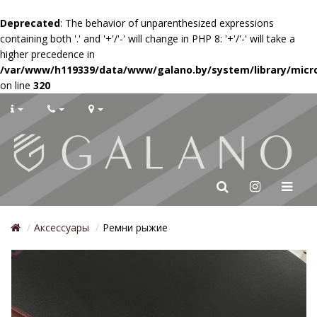
Deprecated
: The behavior of unparenthesized expressions
containing both '.' and '+'/'-' will change in PHP 8: '+'/'-' will take a
higher precedence in
/var/www/h119339/data/www/galano.by/system/library/micr
on line
320
Аксессуары
Ремни рыжие